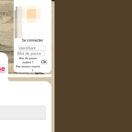
Se connecter
rmat "pdf".
Mot de passe
oublié ?
Pas encore inscrit
?