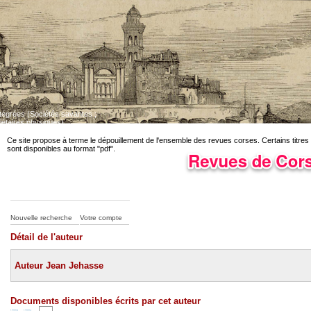
ntégrées (Sociétés savantes ;
iétaires physiques)
Dépouillement des revues corses en cours. Certains titres sont disponibles au fo
Ce site propose à terme le dépouillement de l'ensemble des revues corses. Certains titres
sont disponibles au format "pdf".
Nouvelle recherche
Votre compte
Détail de l'auteur
Auteur Jean Jehasse
Documents disponibles écrits par cet auteur