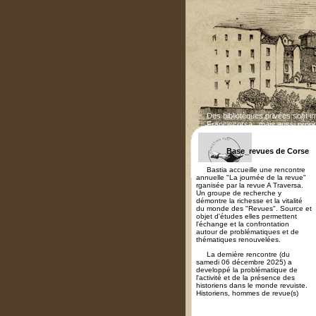
Des bibliotèques privées sont i
Franciscorsa...mais aussi propr
Base_revues de Corse
Bastia accueille une rencontre
annuelle "La journée de la revue"
rganisée par la revue A Traversa.
Un groupe de recherche y
démontre la richesse et la vitalité
du monde des "Revues". Source et
objet d'études elles permettent
l'échange et la confrontation
autour de problématiques et de
thématiques renouvelées.
La dernière rencontre (du
samedi 06 décembre 2025) a
developpé la problématique de
l'activité et de la présence des
historiens dans le monde revuiste.
Historiens, hommes de revue(s)