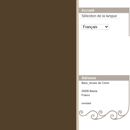
A-
A
A+
Accueil
Sélection de la langue
Affiner ou comparer
Date
0
[1]
Adresse
Base_revues de Corse
20200 Bastia
France
contact