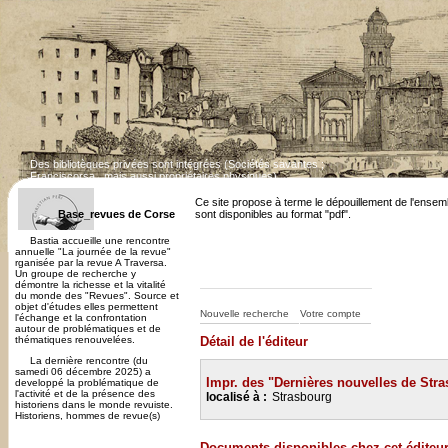
Des bibliotèques privées sont intégrées (Sociétés savantes ;
Franciscorsa...mais aussi propriétaires physiques)
Dépouillement des revues corses en cours. Cert
Ce site propose à terme le dépouillement de l'ensem
Base_revues de Corse
sont disponibles au format "pdf".
Bastia accueille une rencontre
annuelle "La journée de la revue"
rganisée par la revue A Traversa.
Un groupe de recherche y
démontre la richesse et la vitalité
du monde des "Revues". Source et
objet d'études elles permettent
Nouvelle recherche
Votre compte
l'échange et la confrontation
autour de problématiques et de
thématiques renouvelées.
Détail de l'éditeur
La dernière rencontre (du
samedi 06 décembre 2025) a
Impr. des "Dernières nouvelles de Str
developpé la problématique de
l'activité et de la présence des
localisé à :
Strasbourg
historiens dans le monde revuiste.
Historiens, hommes de revue(s)
Documents disponibles chez cet éditeu