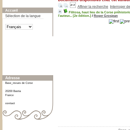
A-
A
A+
Affiner la recherche
Interroger d
Accueil
Filitosa, haut lieu de la Corse préhistor
Sélection de la langue
l'auteur... [2e édition.]
/
Roger Grosjean
Affiner ou comparer
Date
1964
[1]
Adresse
Base_revues de Corse
20200 Bastia
France
contact