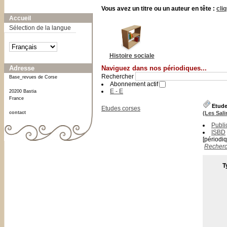
A-
A
A+
Vous avez un titre ou un auteur en tête :
cli
Accueil
Sélection de la langue
Histoire sociale
Adresse
Naviguez dans nos périodiques...
Rechercher
Base_revues de Corse
Abonnement actif
E - E
20200 Bastia
France
Etude
Etudes corses
contact
(Les Sali
Publi
ISBD
[périodi
Recherc
T