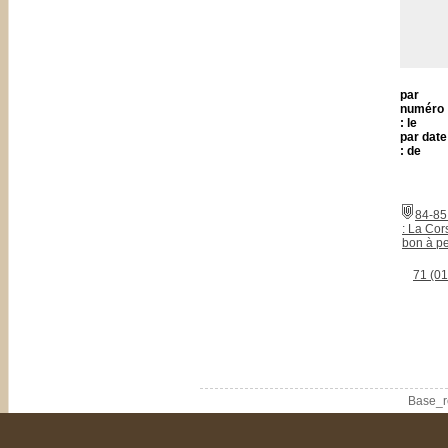
par
numéro
: le
par date
: de
84-85
: La Cors
bon à p
71 (0
Base_r