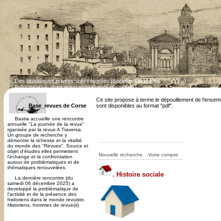
Des bibliotèques privées sont intégrées (Sociétés savantes ;
Franciscorsa...mais aussi propriétaires physiques)
Dépouillement des revues corses en cours. Cert
Ce site propose à terme le dépouillement de l'ensem
Base_revues de Corse
sont disponibles au format "pdf".
Bastia accueille une rencontre
annuelle "La journée de la revue"
rganisée par la revue A Traversa.
Un groupe de recherche y
démontre la richesse et la vitalité
du monde des "Revues". Source et
objet d'études elles permettent
Nouvelle recherche
Votre compte
l'échange et la confrontation
autour de problématiques et de
thématiques renouvelées.
.
Histoire sociale
La dernière rencontre (du
samedi 06 décembre 2025) a
developpé la problématique de
l'activité et de la présence des
historiens dans le monde revuiste.
Historiens, hommes de revue(s)