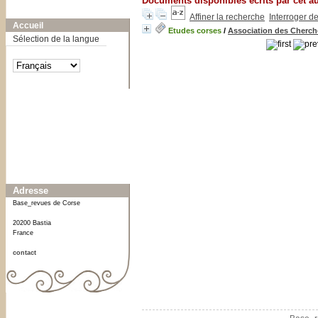
Documents disponibles écrits par cet a
A-
A
A+
Affiner la recherche
Interroger d
Accueil
Etudes corses
/
Association des Cherche
Sélection de la langue
Affiner ou comparer
Date
0
[1]
Adresse
Base_revues de Corse
20200 Bastia
France
contact