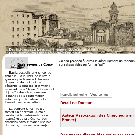
Des bibliotèques privées sont intégrées (Sociétés savantes ;
Franciscorsa...mais aussi propriétaires physiques)
Dépouillement des revues corses en cours. Cert
Ce site propose à terme le dépouillement de l'ensem
Base_revues de Corse
sont disponibles au format "pdf".
Bastia accueille une rencontre
annuelle "La journée de la revue"
rganisée par la revue A Traversa.
Un groupe de recherche y
démontre la richesse et la vitalité
du monde des "Revues". Source et
objet d'études elles permettent
Nouvelle recherche
Votre compte
l'échange et la confrontation
autour de problématiques et de
thématiques renouvelées.
Détail de l'auteur
La dernière rencontre (du
samedi 06 décembre 2025) a
Auteur Association des Chercheurs en 
developpé la problématique de
l'activité et de la présence des
France)
historiens dans le monde revuiste.
Historiens, hommes de revue(s)