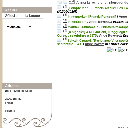
Affiner la recherche
Interroger d
A-
A
A+
[Compte rendu] Francis Arzalier, Les Co
Accueil
([01/06/2010])
Sélection de la langue
In memoriam [Francis Pomponi]
/
Ange 
Introduction
/
Ange Rovere
in Etudes co
Mathieu Buttafoco ou l'histoire recomp
[A signaler] A.M. Graziani, I Ragguagli de
Corse, des origines à 1975
/
Ange Rovere
in Et
Affiner ou comparer
Sylvain Gregori, "Résistance(s) et sociét
septembre 1943"
/
Ange Rovere
in Etudes corse
Date
2010
[3]
2012
[1]
2022
[2]
Adresse
Base_revues de Corse
20200 Bastia
France
contact