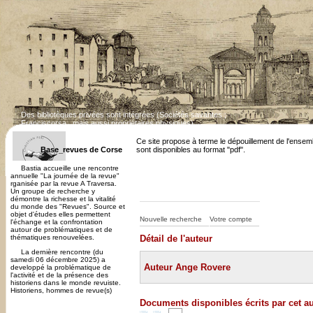
Des bibliotèques privées sont intégrées (Sociétés savantes ;
Franciscorsa...mais aussi propriétaires physiques)
Dépouillement des revues corses en cours. Cert
Ce site propose à terme le dépouillement de l'ensem
Base_revues de Corse
sont disponibles au format "pdf".
Bastia accueille une rencontre
annuelle "La journée de la revue"
rganisée par la revue A Traversa.
Un groupe de recherche y
démontre la richesse et la vitalité
du monde des "Revues". Source et
objet d'études elles permettent
Nouvelle recherche
Votre compte
l'échange et la confrontation
autour de problématiques et de
thématiques renouvelées.
Détail de l'auteur
La dernière rencontre (du
samedi 06 décembre 2025) a
Auteur Ange Rovere
developpé la problématique de
l'activité et de la présence des
historiens dans le monde revuiste.
Historiens, hommes de revue(s)
Documents disponibles écrits par cet a