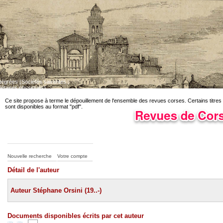
ntégrées (Sociétés savantes ;
iétaires physiques)
Dépouillement des revues corses en cours. Certains titres sont disponibles au fo
Ce site propose à terme le dépouillement de l'ensemble des revues corses. Certains titres
sont disponibles au format "pdf".
Nouvelle recherche
Votre compte
Détail de l'auteur
Auteur Stéphane Orsini (19..-)
Documents disponibles écrits par cet auteur