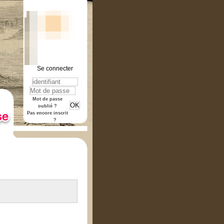
Se connecter
rmat "pdf".
Mot de passe
oublié ?
Pas encore inscrit
?