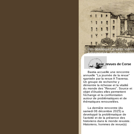
Des bibliotèques privées sont i
Franciscorsa...mais aussi propr
Base_revues de Corse
Bastia accueille une rencontre
annuelle "La journée de la revue"
rganisée par la revue A Traversa.
Un groupe de recherche y
démontre la richesse et la vitalité
du monde des "Revues". Source et
objet d'études elles permettent
l'échange et la confrontation
autour de problématiques et de
thématiques renouvelées.
La dernière rencontre (du
samedi 06 décembre 2025) a
developpé la problématique de
l'activité et de la présence des
historiens dans le monde revuiste.
Historiens, hommes de revue(s)