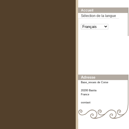
A-
A
A+
Accueil
Sélection de la langue
Affiner ou comparer
Date
2012
[1]
Adresse
Base_revues de Corse
20200 Bastia
France
contact