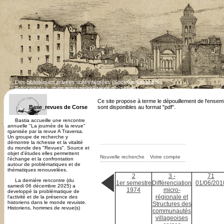
Des bibliotèques privées sont intégrées (Sociétés savantes ;
Franciscorsa...mais aussi propriétaires physiques)
Dépouillement des revues corses en cours. Cert
Ce site propose à terme le dépouillement de l'ensem
Base_revues de Corse
sont disponibles au format "pdf".
Bastia accueille une rencontre
annuelle "La journée de la revue"
rganisée par la revue A Traversa.
Un groupe de recherche y
démontre la richesse et la vitalité
du monde des "Revues". Source et
objet d'études elles permettent
Nouvelle recherche
Votre compte
l'échange et la confrontation
autour de problématiques et de
thématiques renouvelées.
2
3 -
71
La dernière rencontre (du
1er semestre
Différenciation
01/06/201
samedi 06 décembre 2025) a
1974
micro-
developpé la problématique de
régionale et
l'activité et de la présence des
historiens dans le monde revuiste.
Structures des
Historiens, hommes de revue(s)
communautés
villageoises