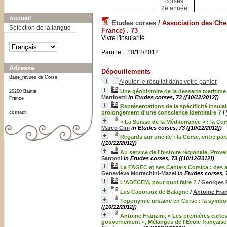
corses
A-
A
A+
2e année
Accueil
Etudes corses
/ Association des Che
Sélection de la langue
France) .
73
Vivre l'insularité
Paru le : 10/12/2012
Adresse
Dépouillements
Base_revues de Corse
Ajouter le résultat dans votre panier
Une géohistoire de la desserte maritime 
20200 Bastia
Martinetti
in Etudes corses, 73 ([10/12/2012])
France
Représentations de la spécificité insula
prolongement d'une conscience identitaire ?
/
contact
« La Suisse de la Méditerranée » : la Co
Marco Cini
in Etudes corses, 73 ([10/12/2012])
Regards sur une île : la Corse, entre pa
([10/12/2012])
Au service de l'histoire régionale, Prov
Santoni
in Etudes corses, 73 ([10/12/2012])
La FAGEC et ses Cahiers Corsica : des ac
Geneviève Morrachini-Mazel
in Etudes corses, 
L'ADECEM, pour quoi faire ?
/
Georges 
Les Caporaux de Balagne
/
Antoine Fran
Toponymie urbaine en Corse : la symbo
([10/12/2012])
Antoine Franzini, « Les premières cartes
gouvernement », Mélanges de l'École française 