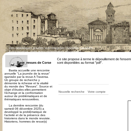
Des bibliotèques privées sont intégrées (Sociétés savantes ;
Franciscorsa...mais aussi propriétaires physiques)
Dépouillement des revues corses en cours. Cert
Ce site propose à terme le dépouillement de l'ensem
Base_revues de Corse
sont disponibles au format "pdf".
Bastia accueille une rencontre
annuelle "La journée de la revue"
rganisée par la revue A Traversa.
Un groupe de recherche y
démontre la richesse et la vitalité
du monde des "Revues". Source et
objet d'études elles permettent
Nouvelle recherche
Votre compte
l'échange et la confrontation
autour de problématiques et de
thématiques renouvelées.
La dernière rencontre (du
samedi 06 décembre 2025) a
developpé la problématique de
l'activité et de la présence des
historiens dans le monde revuiste.
Historiens, hommes de revue(s)