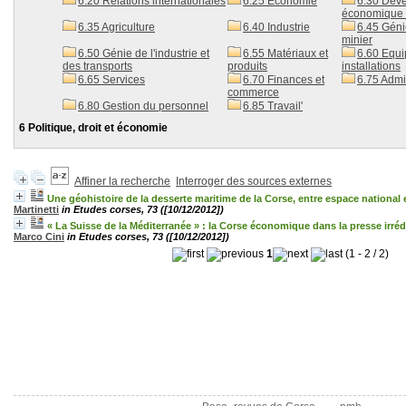
6.20 Relations internationales
6.25 Economie
6.30 Dév
économique e
6.35 Agriculture
6.40 Industrie
6.45 Génie 
minier
6.50 Génie de l'industrie et
6.55 Matériaux et
6.60 Equi
des transports
produits
installations
6.65 Services
6.70 Finances et
6.75 Admin
commerce
6.80 Gestion du personnel
6.85 Travail'
6 Politique, droit et économie
Affiner la recherche
Interroger des sources externes
Une géohistoire de la desserte maritime de la Corse, entre espace national 
Martinetti
in Etudes corses, 73 ([10/12/2012])
« La Suisse de la Méditerranée » : la Corse économique dans la presse irréd
Marco Cini
in Etudes corses, 73 ([10/12/2012])
1
(1 - 2 / 2)