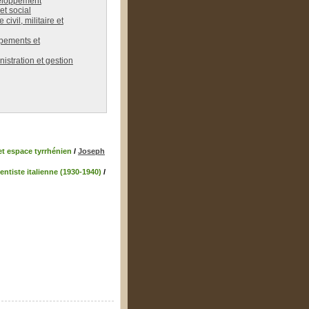
eloppement
t social
civil, militaire et
pements et
istration et gestion
et espace tyrrhénien
/
Joseph
entiste italienne (1930-1940)
/