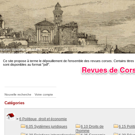
ntégrées (Sociétés savantes ;
iétaires physiques)
Dépouillement des revues corses en cours. Certains titres sont disponibles au fo
Ce site propose à terme le dépouillement de l'ensemble des revues corses. Certains titres
sont disponibles au format "pdf".
Nouvelle recherche
Votre compte
Catégories
>
6 Politique, droit et économie
6.05 Systèmes juridiques
6.10 Droits de
6.15 Poli
l'homme