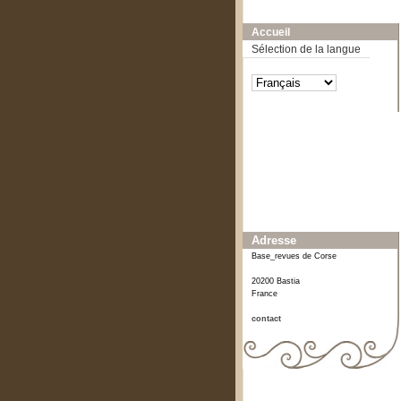
A-
A
A+
Accueil
Sélection de la langue
Affiner ou comparer
Date
2012
[2]
Adresse
Base_revues de Corse
20200 Bastia
France
contact