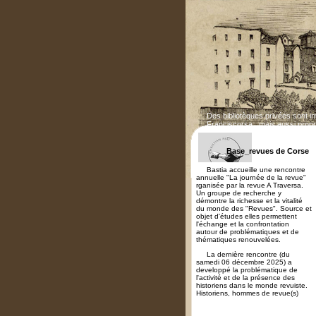
Des bibliotèques privées sont i
Franciscorsa...mais aussi propr
Base_revues de Corse
Bastia accueille une rencontre
annuelle "La journée de la revue"
rganisée par la revue A Traversa.
Un groupe de recherche y
démontre la richesse et la vitalité
du monde des "Revues". Source et
objet d'études elles permettent
l'échange et la confrontation
autour de problématiques et de
thématiques renouvelées.
La dernière rencontre (du
samedi 06 décembre 2025) a
developpé la problématique de
l'activité et de la présence des
historiens dans le monde revuiste.
Historiens, hommes de revue(s)