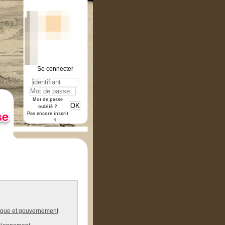
Se connecter
rmat "pdf".
Mot de passe
oublié ?
Pas encore inscrit
?
tique et gouvernement