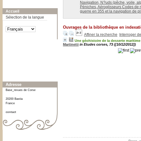
Navigation, N?uds (pêche, voile, alp
A-
A
A+
Péniches, Aéroglisseurs Codes de na
Accueil
guerre en 355 et la navigation de p
Sélection de la langue
Ouvrages de la bibliothèque en indexat
Affiner la recherche
Interroger d
Une géohistoire de la desserte maritime 
Affiner ou comparer
Martinetti
in Etudes corses, 73 ([10/12/2012])
Date
2012
[1]
Adresse
Base_revues de Corse
20200 Bastia
France
contact