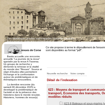
Des bibliotèques privées sont intégrées (Sociétés savantes ;
Franciscorsa...mais aussi propriétaires physiques)
Dépouillement des revues corses en cours. Cert
Ce site propose à terme le dépouillement de l'ensem
Base_revues de Corse
sont disponibles au format "pdf".
Bastia accueille une rencontre
annuelle "La journée de la revue"
rganisée par la revue A Traversa.
Un groupe de recherche y
démontre la richesse et la vitalité
du monde des "Revues". Source et
objet d'études elles permettent
Nouvelle recherche
Votre compte
l'échange et la confrontation
autour de problématiques et de
thématiques renouvelées.
Détail de l'indexation
La dernière rencontre (du
samedi 06 décembre 2025) a
623 : Moyens de transport et communic
developpé la problématique de
l'activité et de la présence des
transport, Economie des transports, O
historiens dans le monde revuiste.
modèles réduits
Historiens, hommes de revue(s)
623.8 Bateaux et sous-marins (y 