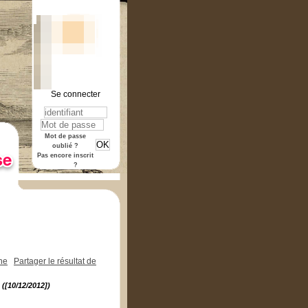
Se connecter
rmat "pdf".
Mot de passe
oublié ?
Pas encore inscrit
?
che
Partager le résultat de
 ([10/12/2012])