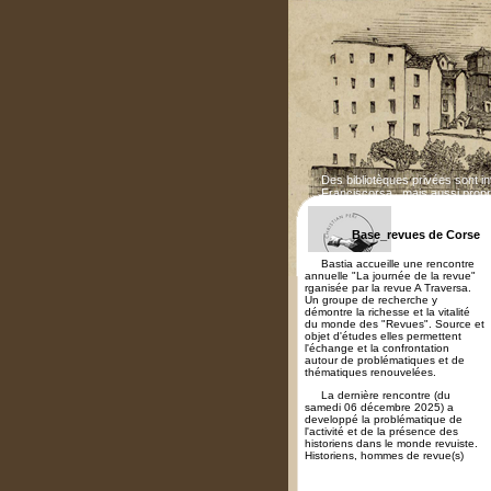
Des bibliotèques privées sont i
Franciscorsa...mais aussi propr
Base_revues de Corse
Bastia accueille une rencontre
annuelle "La journée de la revue"
rganisée par la revue A Traversa.
Un groupe de recherche y
démontre la richesse et la vitalité
du monde des "Revues". Source et
objet d'études elles permettent
l'échange et la confrontation
autour de problématiques et de
thématiques renouvelées.
La dernière rencontre (du
samedi 06 décembre 2025) a
developpé la problématique de
l'activité et de la présence des
historiens dans le monde revuiste.
Historiens, hommes de revue(s)