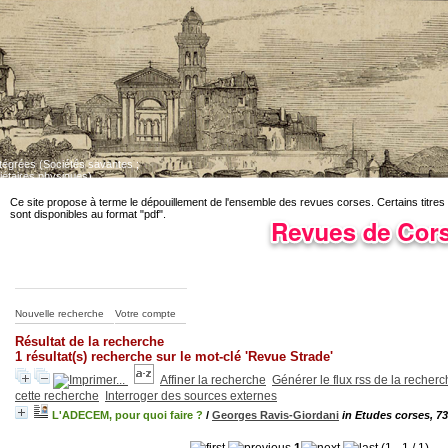
ntégrées (Sociétés savantes ;
iétaires physiques)
Dépouillement des revues corses en cours. Certains titres sont disponibles au fo
Ce site propose à terme le dépouillement de l'ensemble des revues corses. Certains titres
sont disponibles au format "pdf".
Nouvelle recherche
Votre compte
Résultat de la recherche
1 résultat(s) recherche sur le mot-clé 'Revue Strade'
Affiner la recherche
Générer le flux rss de la recher
cette recherche
Interroger des sources externes
L'ADECEM, pour quoi faire ?
/
Georges Ravis-Giordani
in Etudes corses, 73