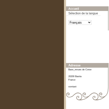
A-
A
A+
Accueil
Sélection de la langue
Affiner ou comparer
Date
2012
[1]
Adresse
Base_revues de Corse
20200 Bastia
France
contact