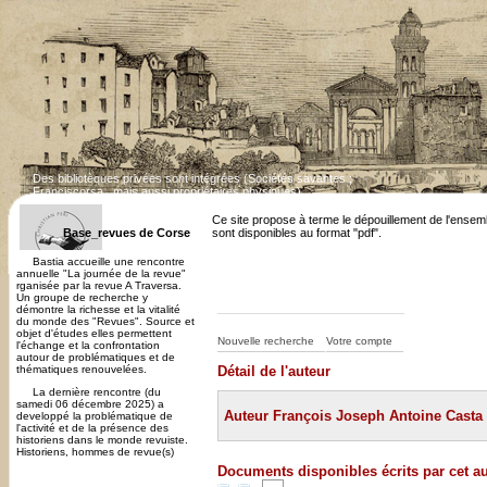
Des bibliotèques privées sont intégrées (Sociétés savantes ;
Franciscorsa...mais aussi propriétaires physiques)
Dépouillement des revues corses en cours. Cert
Ce site propose à terme le dépouillement de l'ensem
Base_revues de Corse
sont disponibles au format "pdf".
Bastia accueille une rencontre
annuelle "La journée de la revue"
rganisée par la revue A Traversa.
Un groupe de recherche y
démontre la richesse et la vitalité
du monde des "Revues". Source et
objet d'études elles permettent
Nouvelle recherche
Votre compte
l'échange et la confrontation
autour de problématiques et de
thématiques renouvelées.
Détail de l'auteur
La dernière rencontre (du
samedi 06 décembre 2025) a
Auteur François Joseph Antoine Casta 
developpé la problématique de
l'activité et de la présence des
historiens dans le monde revuiste.
Historiens, hommes de revue(s)
Documents disponibles écrits par cet a