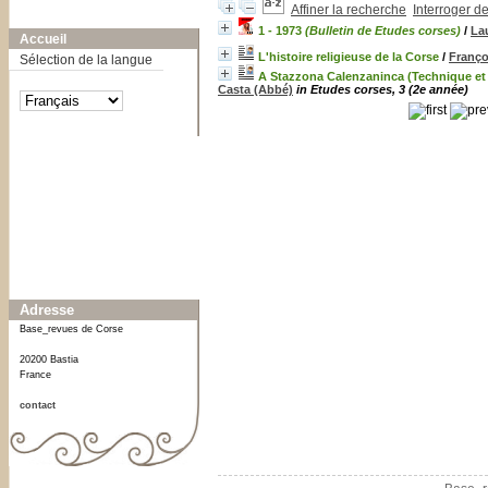
Affiner la recherche
Interroger d
A-
A
A+
1 - 1973
(Bulletin de Etudes corses)
/
La
Accueil
L'histoire religieuse de la Corse
/
Franço
Sélection de la langue
A Stazzona Calenzaninca (Technique et 
Casta (Abbé)
in Etudes corses, 3 (2e année)
Affiner ou comparer
Date
1973
[2]
1974
[1]
Adresse
Base_revues de Corse
20200 Bastia
France
contact