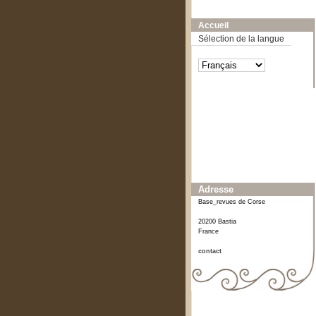
A-
A
A+
Accueil
Sélection de la langue
Affiner ou comparer
Date
0
[1]
Adresse
Base_revues de Corse
20200 Bastia
France
contact