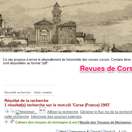
ntégrées (Sociétés savantes ;
iétaires physiques)
Dépouillement des revues corses en cours. Certains titres sont disponibles au fo
Ce site propose à terme le dépouillement de l'ensemble des revues corses. Certains titres
sont disponibles au format "pdf".
Nouvelle recherche
Votre compte
Résultat de la recherche
1 résultat(s) recherche sur le mot-clé 'Corse (France) 1943'
Affiner la recherche
Générer le flux rss de la recher
cette recherche
Interroger des sources externes
Cahiers des troupes de montagne (Les)
/
Musée des Troupes de Montagne 