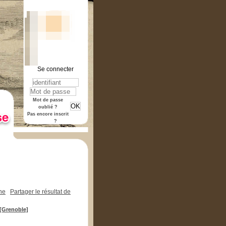
Se connecter
rmat "pdf".
Mot de passe
oublié ?
Pas encore inscrit
?
che
Partager le résultat de
[Grenoble]