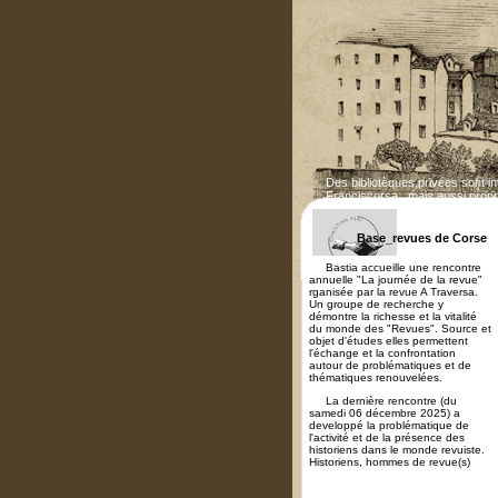
Des bibliotèques privées sont i
Franciscorsa...mais aussi propr
Base_revues de Corse
Bastia accueille une rencontre
annuelle "La journée de la revue"
rganisée par la revue A Traversa.
Un groupe de recherche y
démontre la richesse et la vitalité
du monde des "Revues". Source et
objet d'études elles permettent
l'échange et la confrontation
autour de problématiques et de
thématiques renouvelées.
La dernière rencontre (du
samedi 06 décembre 2025) a
developpé la problématique de
l'activité et de la présence des
historiens dans le monde revuiste.
Historiens, hommes de revue(s)